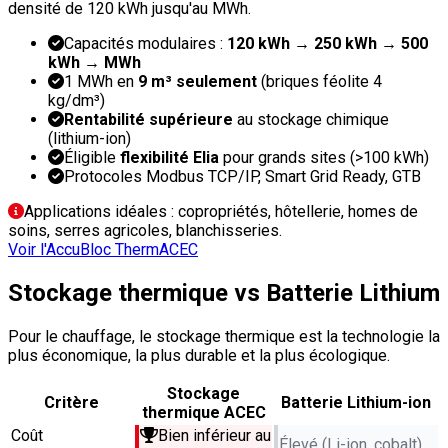
densité de 120 kWh jusqu'au MWh.
Capacités modulaires :
120 kWh → 250 kWh → 500
kWh → MWh
1 MWh en
9 m³ seulement
(briques féolite 4
kg/dm³)
Rentabilité supérieure
au stockage chimique
(lithium-ion)
Éligible
flexibilité Elia
pour grands sites (>100 kWh)
Protocoles Modbus TCP/IP, Smart Grid Ready, GTB
Applications idéales : copropriétés, hôtellerie, homes de
soins, serres agricoles, blanchisseries.
Voir l'AccuBloc ThermACEC
Stockage thermique vs Batterie Lithium
Pour le chauffage, le stockage thermique est la technologie la
plus économique, la plus durable et la plus écologique.
Stockage
Critère
Batterie Lithium-ion
thermique ACEC
Coût
Bien inférieur au
Élevé (Li-ion, cobalt)