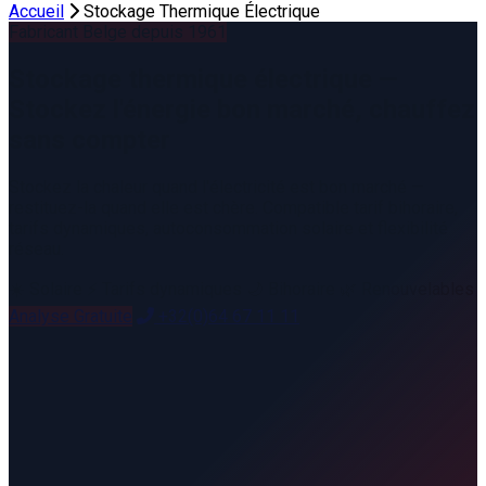
Accueil
Stockage Thermique Électrique
Fabricant Belge depuis 1961
Stockage thermique électrique —
Stockez l'énergie bon marché, chauffez
sans compter
Stockez la chaleur quand l'électricité est bon marché —
restituez-la quand elle est chère. Compatible tarif bihoraire,
tarifs dynamiques, autoconsommation solaire et flexibilité
réseau.
☀️ Solaire
⚡ Tarifs dynamiques
🌙 Bihoraire
🌿 Renouvelables
Analyse Gratuite
+32(0)64 67 11 11