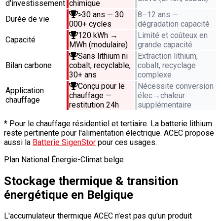
d'investissement
chimique
>30 ans — 30
8–12 ans —
Durée de vie
000+ cycles
dégradation capacité
120 kWh →
Limité et coûteux en
Capacité
MWh (modulaire)
grande capacité
Sans lithium ni
Extraction lithium,
Bilan carbone
cobalt, recyclable,
cobalt, recyclage
30+ ans
complexe
Conçu pour le
Nécessite conversion
Application
chauffage —
élec→chaleur
chauffage
restitution 24h
supplémentaire
* Pour le chauffage résidentiel et tertiaire. La batterie lithium
reste pertinente pour l'alimentation électrique. ACEC propose
aussi la
Batterie SigenStor
pour ces usages.
Plan National Énergie-Climat belge
Stockage thermique & transition
énergétique en Belgique
L'accumulateur thermique ACEC n'est pas qu'un produit