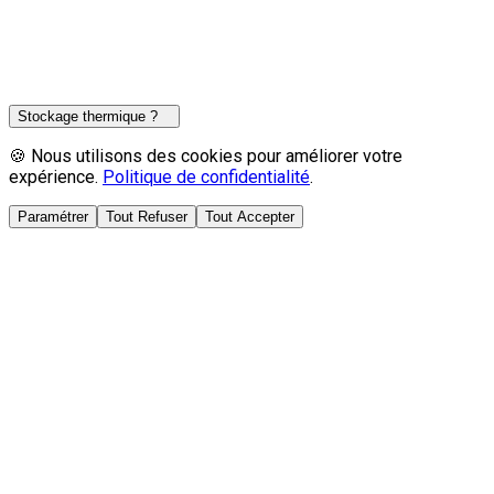
Bonjour ! Je suis spécialiste du stockage thermique ACEC.
Tarif dynamique, solaire ou grand projet tertiaire ? Je vous
guide.
Stockage thermique ?
🍪 Nous utilisons des cookies pour améliorer votre
expérience.
Politique de confidentialité
.
Paramétrer
Tout Refuser
Tout Accepter