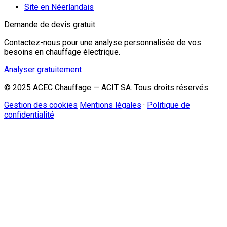
Site en Néerlandais
Demande de devis gratuit
Contactez-nous pour une analyse personnalisée de vos
besoins en chauffage électrique.
Analyser gratuitement
© 2025 ACEC Chauffage — ACIT SA. Tous droits réservés.
Gestion des cookies
Mentions légales
·
Politique de
confidentialité
Conseiller Énergie IA ✨
Expert ACEC Chauffage
Bonjour ! Je suis l'intelligence artificielle d'ACEC. Je peux
vous aider à comprendre les
tarifs capacitaires 2026
ou