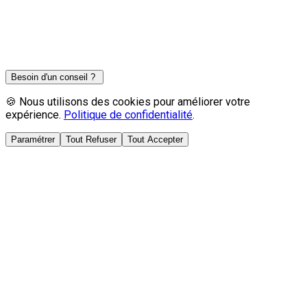
calculer vos économies avec l'
AccuBloc
et l'
imbalance
négative
. Quelle est votre question ?
Propulsé par Gemini API • Peut faire des erreurs.
Besoin d'un conseil ?
🍪 Nous utilisons des cookies pour améliorer votre
expérience.
Politique de confidentialité
.
Paramétrer
Tout Refuser
Tout Accepter