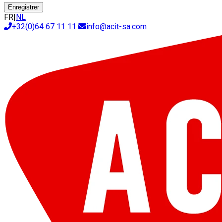
Enregistrer
FR
|
NL
+32(0)64 67 11 11
info@acit-sa.com