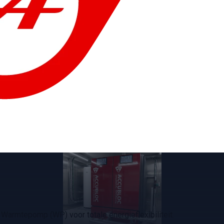
Warmtepomp (WP) voor totale energieflexibiliteit.