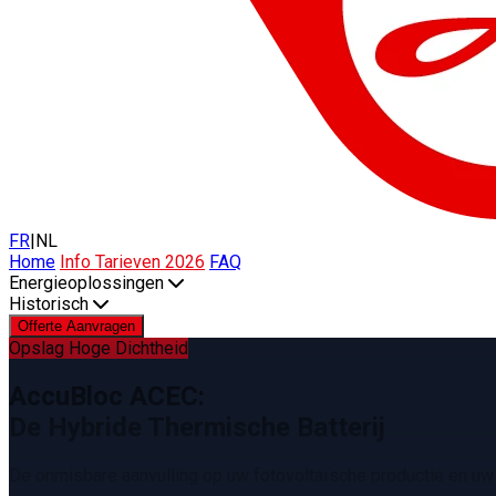
FR
|
NL
Home
Info Tarieven 2026
FAQ
Energieoplossingen
Historisch
Offerte Aanvragen
Opslag Hoge Dichtheid
AccuBloc ACEC:
De Hybride Thermische Batterij
De onmisbare aanvulling op uw fotovoltaïsche productie en uw 