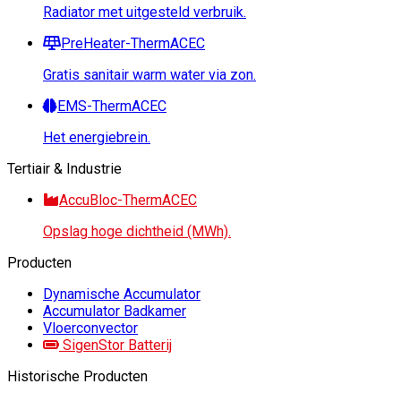
Radiator met uitgesteld verbruik.
PreHeater-ThermACEC
Gratis sanitair warm water via zon.
EMS-ThermACEC
Het energiebrein.
Tertiair & Industrie
AccuBloc-ThermACEC
Opslag hoge dichtheid (MWh).
Producten
Dynamische Accumulator
Accumulator Badkamer
Vloerconvector
SigenStor Batterij
Historische Producten