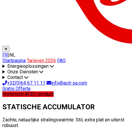
FR
|
NL
Startpagina
Tarieven 2026
FAQ
Energieoplossingen
Onze Diensten
Contact
+32(0)64 67 11 11
info@acit-sa.com
Gratis Offerte
Historisch ACEC-product
STATISCHE ACCUMULATOR
Zachte, natuurlijke stralingswarmte. Stil, extra plat en uiterst
robuust.