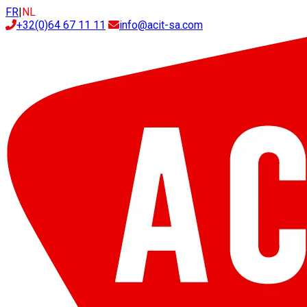
FR
|
NL
+32(0)64 67 11 11
info@acit-sa.com