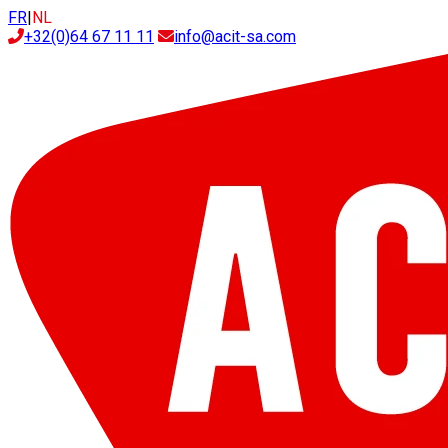
FR
|
NL
+32(0)64 67 11 11
info@acit-sa.com